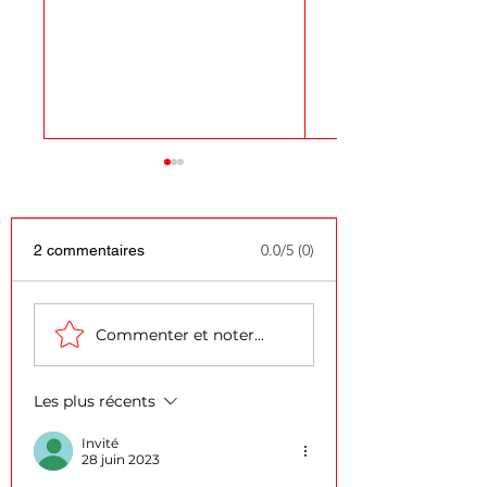
0.0/5 (0)
2 commentaires
Promo sols net odeur 5
Promo net odeur. 
Commenter et noter...
litres plus pin des
vip, valable
landes texam. Client
actuellement. St
vip, valable
texam votre consei
Les plus récents
actuellement. Stéphane
partout en Belgiq
texam votre conseiller
Invité
partout en Belgique
28 juin 2023