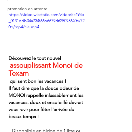
promotion en attente
https://video.wixstatic.com/video/8c498e
_0131ddb04a734f66b6679d625093640e/72
0p/mp4/file.mp4
Découvrez le tout nouvel
assouplissant Monoi de 
Texam
 qui sent bon les vacances ! 
Il faut dire que la douce odeur de 
MONOI rappelle inlassablement les 
vacances. doux et ensoleillé devrait 
vous ravir pour fêter l'arrivée du 
beaux temps ! 
Disponible en bidon de 1 litre ou 