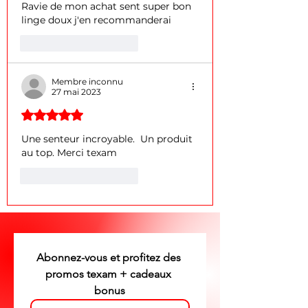
Ravie de mon achat sent super bon 
linge doux j'en recommanderai 
J'aime
Répondre
Membre inconnu
27 mai 2023
Noté 5 étoiles sur 5.
Une senteur incroyable.  Un produit 
au top. Merci texam 
J'aime
Répondre
Abonnez-vous et profitez des 
promos texam + cadeaux 
bonus