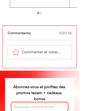
0.0/5 (0)
Commentaires
Promo sols net odeur 5
Promo net odeur. 
Commenter et noter...
litres plus pin des
vip, valable
landes texam. Client
actuellement. St
vip, valable
texam votre consei
actuellement. Stéphane
partout en Belgiq
texam votre conseiller
partout en Belgique
Abonnez-vous et profitez des 
promos texam + cadeaux 
bonus