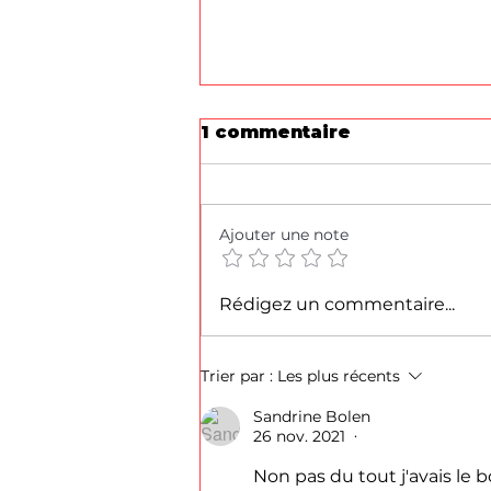
1 commentaire
Ajouter une note
Promo Trois
Rédigez un commentaire...
destructeurs d'odeur
texam aux choix.
Stéphane texam votre
Trier par :
Les plus récents
conseiller partout en
Sandrine Bolen
Belgique
26 nov. 2021
•
Non pas du tout j'avais le 