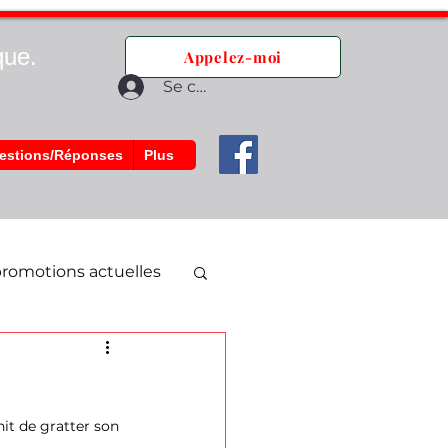
que.
Appelez-moi
Se connecter
estions/Réponses
Plus
romotions actuelles
nit de gratter son 