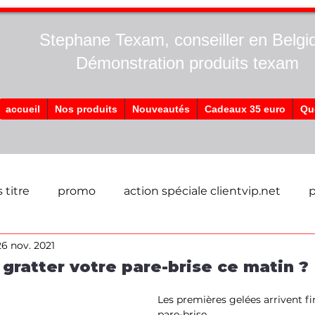
Stephane Texam, conseiller en Belgi
Démonstration produits texam
accueil
Nos produits
Nouveautés
Cadeaux 35 euro
Qu
 titre
promo
action spéciale clientvip.net
p
26 nov. 2021
gratter votre pare-brise ce matin ?
Les premières gelées arrivent fi
pare-brise 