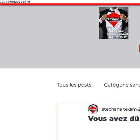
1293366920771879
Tous les posts
Catégorie sans
stephane texam
promotion en attente
Vous avez dû 