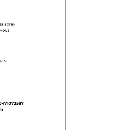
s spray 
 vous 
urs. 
 0471072587 
am