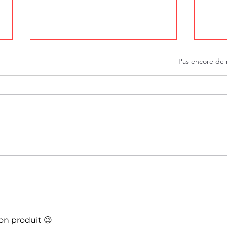
Noté 0 étoile sur 5.
Pas encore de 
Promo sols net odeur 5
Pro
litres plus pin des
Clie
landes texam. Client
act
vip, valable
Sté
actuellement.
con
Stéphane texam votre
Bel
conseiller partout en
Belgique
bon produit 😉