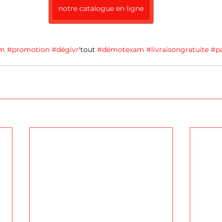
notre catalogue en ligne
am
#promotion
#dégivr
'tout 
#démotexam
#livraisongratuite
#pa