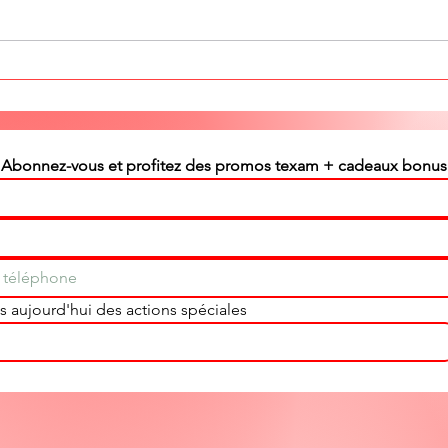
Promo sols net odeur 5
Pro
litres plus pin des
Clie
landes texam. Client
act
vip, valable
Sté
actuellement.
con
Stéphane texam votre
Bel
conseiller partout en
Belgique
Abonnez-vous et profitez des promos texam + cadeaux bonus
 aujourd'hui des actions spéciales