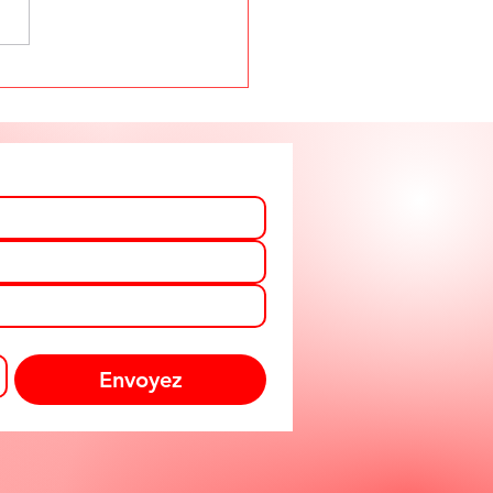
mo net odeur.
nt vip, valable
uellement.
phane texam votre
seiller partout en
gique
Envoyez