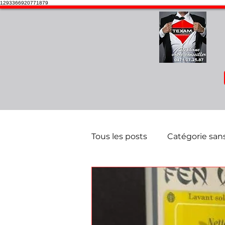
1293366920771879
Tous les posts
Catégorie sans
promotion en attente