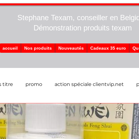
Stephane Texam, conseiller en Belgi
Démonstration produits texam
accueil
Nos produits
Nouveautés
Cadeaux 35 euro
Qu
 titre
promo
action spéciale clientvip.net
p