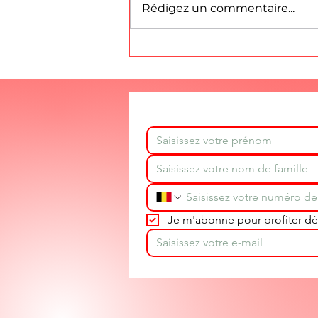
Promo Trois
Rédigez un commentaire...
destructeurs d'odeur
texam aux choix.
Stéphane texam votre
conseiller partout en
Belgique
Je m'abonne pour profiter dès