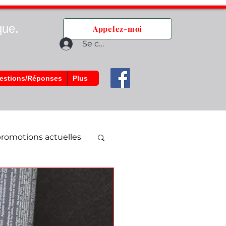
que.
Appelez-moi
Se connecter
estions/Réponses
Plus
romotions actuelles