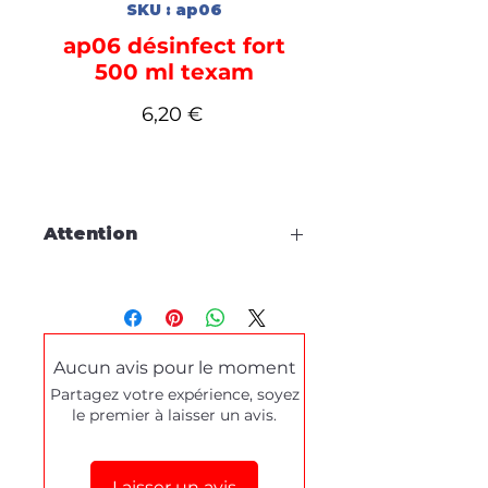
SKU : ap06
ap06 désinfect fort
500 ml texam
Prix
6,20 €
Attention
Cette fiche est à titre
d'information, aucune
commande en ligne.
Aucun avis pour le moment
Pour tous dépannages produits
Partagez votre expérience, soyez
ou demande de démonstration,
le premier à laisser un avis.
merci de prendre contact
via le
formulaire de contact
en bas de
cette page.
Laisser un avis