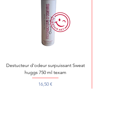
Destucteur d'odeur surpuissant Sweat
huggs 750 ml texam
Prix
16,50 €
Pour toute démonstration, dépannage ou 
Pour une recherche rapide de votre produit préféré, écrivez