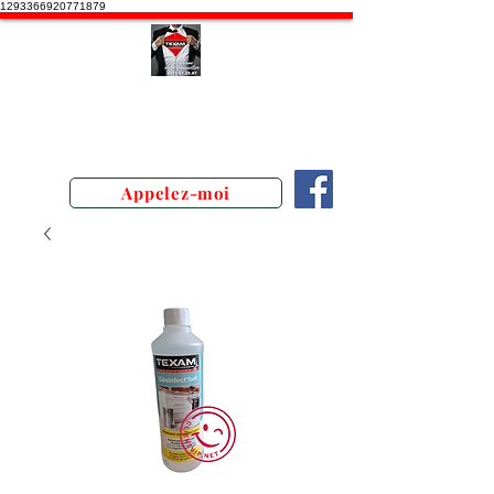
1293366920771879
Stephane Texam, conseiller en
Belgique. Démonstration produits
texam
Appelez-moi