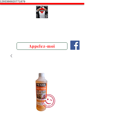
1293366920771879
Stephane Texam, conseiller en
Belgique. Démonstration produits
texam
Appelez-moi