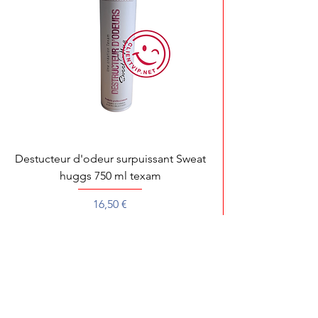
Destucteur d'odeur surpuissant Sweat
huggs 750 ml texam
Prix
16,50 €
Pour toute démonstration, dépannage ou 
Pour une recherche rapide de votre produit préféré, écrivez