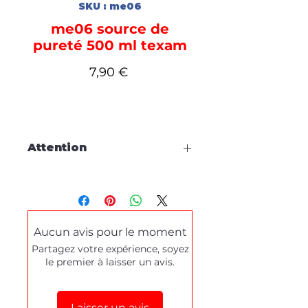
SKU : me06
me06 source de
pureté 500 ml texam
Prix
7,90 €
Attention
Cette fiche est à titre
d'information, aucune
commande en ligne.
Aucun avis pour le moment
Pour tous dépannages produits
Partagez votre expérience, soyez
ou demande de démonstration,
le premier à laisser un avis.
merci de prendre contact
via le
formulaire de contact
en bas de
cette page.
Laisser un avis