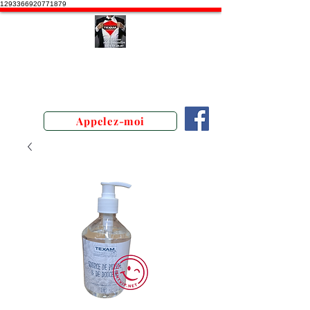
1293366920771879
Stephane Texam, conseiller en
Belgique. Démonstration produits
texam
Appelez-moi