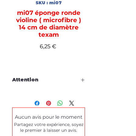
SKU : mi07
mi07 éponge ronde
violine ( microfibre )
14 cm de diamètre
texam
Prix
6,25 €
Attention
Cette fiche est à titre
d'information, aucune
commande en ligne.
Aucun avis pour le moment
Pour tous dépannages produits
Partagez votre expérience, soyez
ou demande de démonstration,
le premier à laisser un avis.
merci de prendre contact
via le