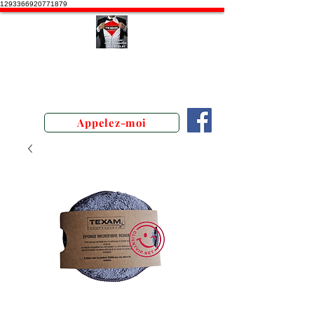
1293366920771879
Stephane Texam, conseiller en
Belgique. Démonstration produits
texam
Appelez-moi