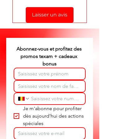
formulaire de contact
en bas de
cette page.
Laisser un avis
Stéphane texam votre conseiller
texam et dépannage produit
partout en Belgique.
Abonnez-vous et profitez des 
promos texam + cadeaux 
bonus
Je m'abonne pour profiter 
dès aujourd'hui des actions 
spéciales