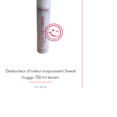
Destucteur d'odeur surpuissant Sweat
huggs 750 ml texam
Prix
16,50 €
Pour toute démonstration, dépannage ou 