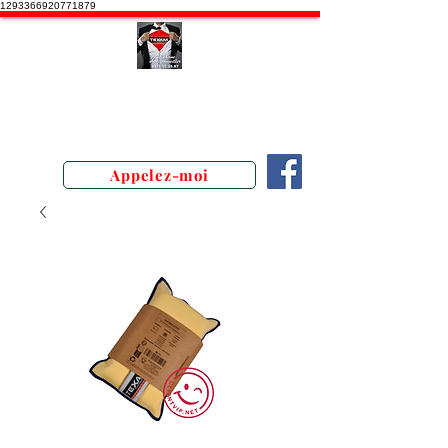
1293366920771879
Stephane Texam, conseiller en
Belgique. Démonstration produits
texam
Appelez-moi