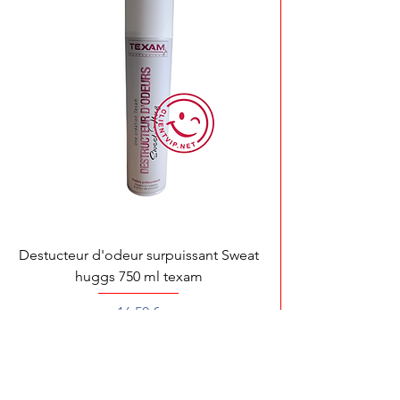
Destucteur d'odeur surpuissant Sweat
huggs 750 ml texam
Prix
16,50 €
Pour toute démonstration, dépannage ou 