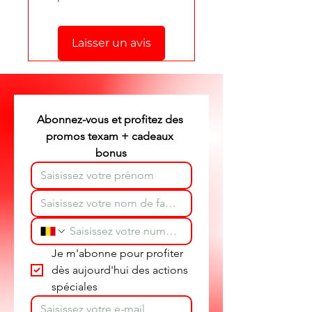
formulaire de contact
en bas de
cette page.
Laisser un avis
Stéphane texam votre conseiller
texam et dépannage produit
partout en Belgique.
Abonnez-vous et profitez des 
promos texam + cadeaux 
bonus
Je m'abonne pour profiter 
dès aujourd'hui des actions 
spéciales