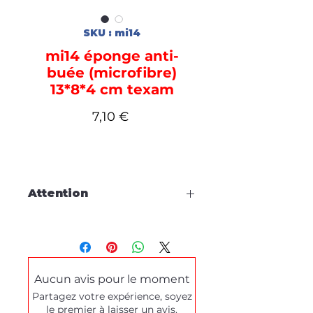
SKU : mi14
mi14 éponge anti-
buée (microfibre)
13*8*4 cm texam
Prix
7,10 €
Attention
Cette fiche est à titre
d'information, aucune
commande en ligne.
Aucun avis pour le moment
Pour tous dépannages produits
Partagez votre expérience, soyez
ou demande de démonstration,
le premier à laisser un avis.
merci de prendre contact
via le