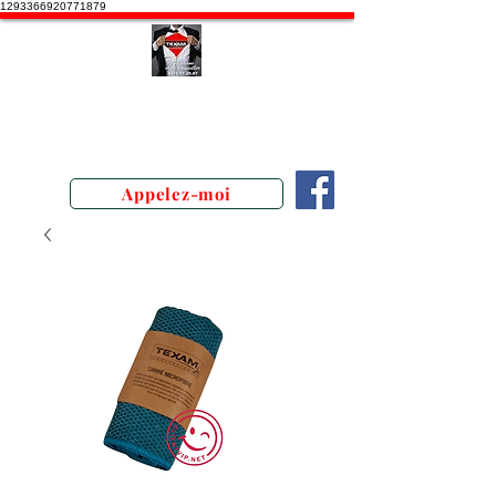
1293366920771879
Stephane Texam, conseiller en
Belgique. Démonstration produits
texam
Appelez-moi