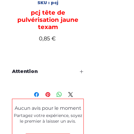
SKU : pcj
pcj tête de
pulvérisation jaune
texam
Prix
0,85 €
Attention
Cette fiche est à titre
d'information, aucune
commande en ligne.
Aucun avis pour le moment
Pour tous dépannages produits
Partagez votre expérience, soyez
ou demande de démonstration,
le premier à laisser un avis.
merci de prendre contact
via le
formulaire de contact
en bas de