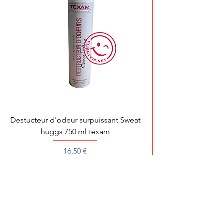
Destucteur d'odeur surpuissant Sweat
huggs 750 ml texam
Prix
16,50 €
Pour toute démonstration, dépannage ou 