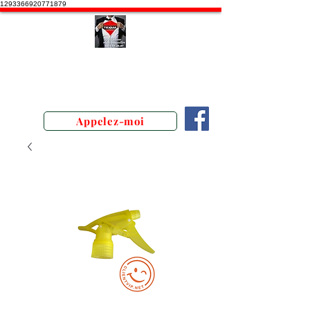
1293366920771879
Stephane Texam, conseiller en
Belgique. Démonstration produits
texam
Appelez-moi