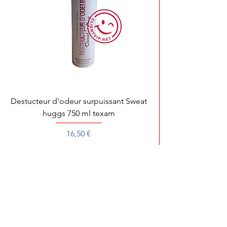
Destucteur d'odeur surpuissant Sweat
huggs 750 ml texam
Prix
16,50 €
Pour toute démonstration, dépannage ou 
Pour une recherche rapide de votre produit préféré, écrivez
son nom ou sa référence.