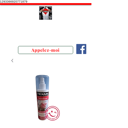
1293366920771879
Stephane Texam, conseiller en
Belgique. Démonstration produits
texam
Appelez-moi