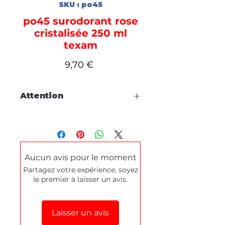
SKU : po45
po45 surodorant rose
cristalisée 250 ml
texam
Prix
9,70 €
Attention
Cette fiche est à titre
d'information, aucune
commande en ligne.
Aucun avis pour le moment
Pour tous dépannages produits
Partagez votre expérience, soyez
ou demande de démonstration,
le premier à laisser un avis.
merci de prendre contact
via le
formulaire de contact
en bas de
cette page.
Laisser un avis
Stéphane texam votre conseiller