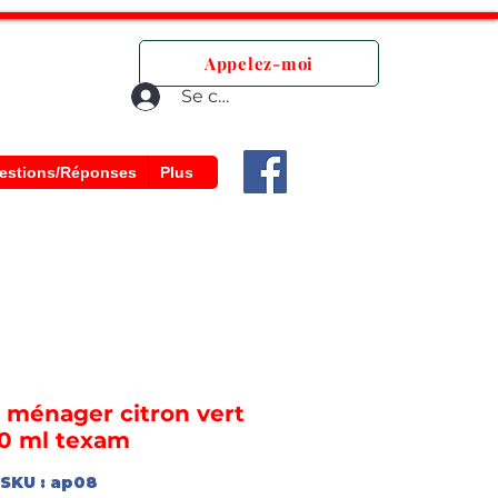
que.
Appelez-moi
Se connecter
estions/Réponses
Plus
 ménager citron vert
0 ml texam
SKU : ap08