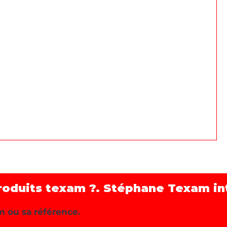
roduits texam ?. Stéphane Texam int
m ou sa référence.