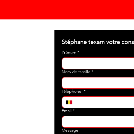
Prénom
*
Nom de famille
*
Téléphone
*
Email
*
Message