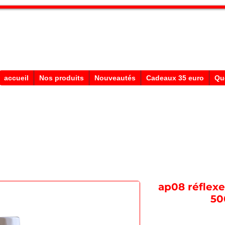
Stephane Texam, conseiller en Belgi
Démonstration produits texam
accueil
Nos produits
Nouveautés
Cadeaux 35 euro
Qu
ap08 réflexe
50