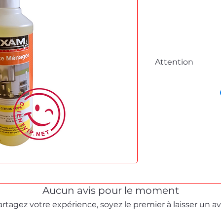
Attention
Cette fiche est à 
commande en lig
Pour tous dépanna
démonstration, me
formulaire de cont
Stéphane texam vot
dépannage produit 
Aucun avis pour le moment
artagez votre expérience, soyez le premier à laisser un avi