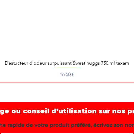
Destucteur d'odeur surpuissant Sweat huggs 750 ml texam
Aperçu rapide
Prix
16,50 €
 ou conseil d’utilisation sur nos p
e rapide de votre produit préféré, écrivez son no