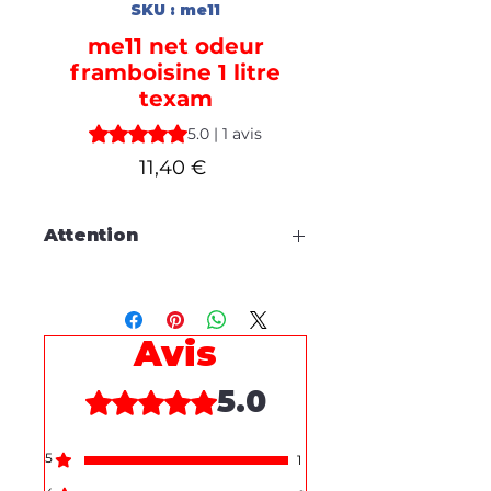
SKU : me11
me11 net odeur
framboisine 1 litre
texam
La note est de 5.0 sur cinq étoiles selon 1 avis
5.0 | 1 avis
Prix
11,40 €
Attention
Cette fiche est à titre
d'information, aucune
commande en ligne.
Avis
Pour tous dépannages produits
5.0
Noté 5 sur 5.
ou demande de démonstration,
merci de prendre contact
via le
formulaire de contact
en bas de
5
1
cette page.