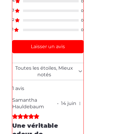
4
0
Stéphane texam votre conseiller
3
0
texam et dépannage produit
partout en Belgique.
2
0
1
0
Laisser un avis
Toutes les étoiles, Mieux
notés
1 avis
Samantha
•
14 juin
Hauldebaum
Noté 5 sur 5.
Une véritable