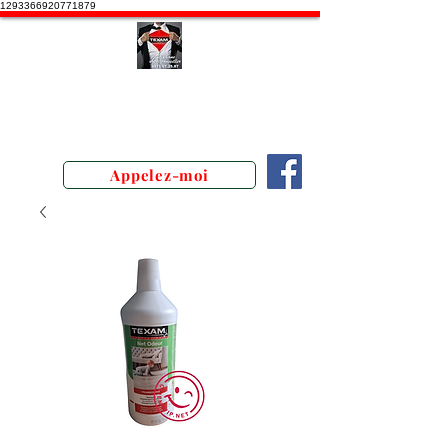
1293366920771879
Stephane Texam, conseiller en
Belgique. Démonstration produits
texam
Appelez-moi