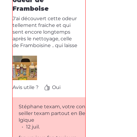
odeur de
Framboise
J'ai découvert cette odeur
tellement fraiche et qui
sent encore longtemps
après le nettoyage, celle
de Framboisine .. qui laisse
derriere elle une douce
note fruitée!✨️ juste
Whaou, testez et vous
verrez que le résultat est
aussi beau visuellement
après passage que pour les
Avis utile ?
Oui
odeurs qui n'existent nulle
part ailleurs
Stéphane texam, votre con
seiller texam partout en Be
lgique
•
12 juil.