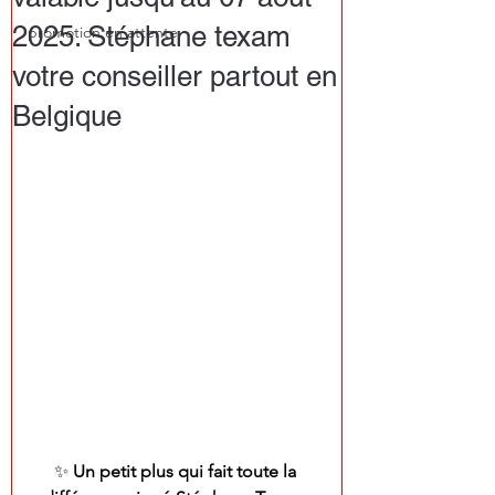
2025. Stéphane texam
promotion en attente
votre conseiller partout en
Belgique
✨ 
Un petit plus qui fait toute la 