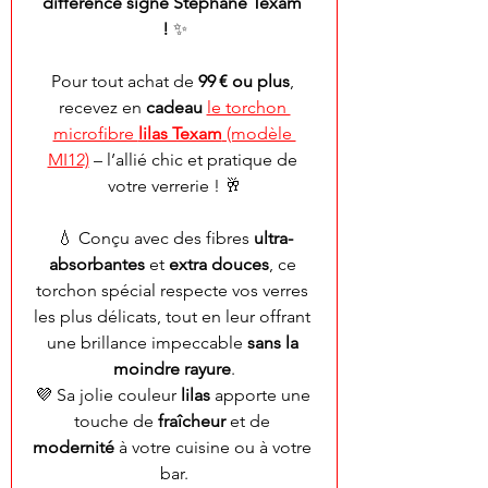
différence signé Stéphane Texam 
!
 ✨
Pour tout achat de 
99 € ou plus
, 
recevez en 
cadeau
le torchon 
microfibre 
lilas Texam
 (modèle 
MI12)
 – l’allié chic et pratique de 
votre verrerie ! 🥂
💧 Conçu avec des fibres 
ultra-
absorbantes
 et 
extra douces
, ce 
torchon spécial respecte vos verres 
les plus délicats, tout en leur offrant 
une brillance impeccable 
sans la 
moindre rayure
.
💜 Sa jolie couleur 
lilas
 apporte une 
touche de 
fraîcheur
 et de 
modernité
 à votre cuisine ou à votre 
bar.