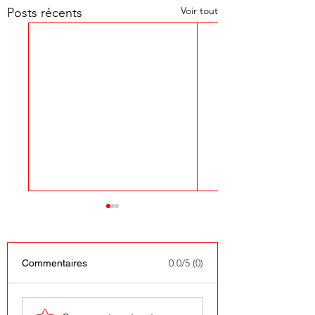
Voir tout
Posts récents
0.0/5 (0)
Commentaires
Promo sols net odeur 5
Promo net odeur. 