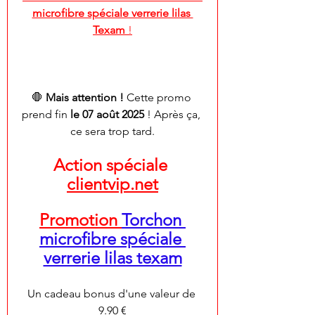
microfibre spéciale verrerie lilas 
Texam
 !
🛑 
Mais attention !
 Cette promo 
prend fin 
le 07 août 2025
 ! Après ça, 
ce sera trop tard.
Action spéciale 
clientvip.net
Promotion 
Torchon 
microfibre spéciale 
verrerie lilas texam
Un cadeau bonus d'une valeur de 
9.90 €