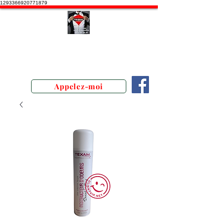
1293366920771879
Stephane Texam, conseiller en
Belgique. Démonstration produits
texam
Appelez-moi