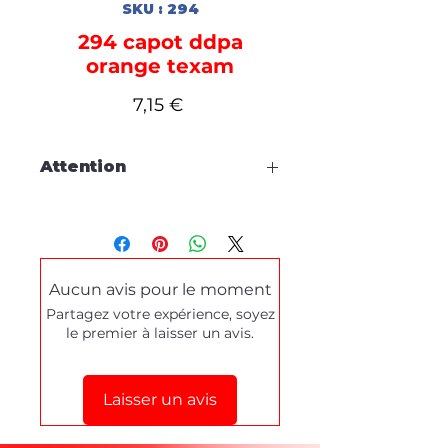
SKU : 294
294 capot ddpa
orange texam
Prix
7,15 €
Attention
Cette fiche est à titre
d'information, aucune
commande en ligne.
Aucun avis pour le moment
Pour tous dépannages produits
Partagez votre expérience, soyez
ou demande de démonstration,
le premier à laisser un avis.
merci de prendre contact
via le
formulaire de contact
en bas de
cette page.
Laisser un avis
Stéphane texam votre conseiller
texam et dépannage produit