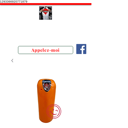
1293366920771879
Stephane Texam, conseiller en
Belgique. Démonstration produits
texam
Appelez-moi