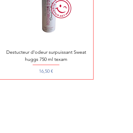
Destucteur d'odeur surpuissant Sweat
huggs 750 ml texam
Prix
16,50 €
Pour toute démonstration, dépannage ou 
Pour une recherche rapide de votre produit préféré, écrivez
son nom ou sa référence.