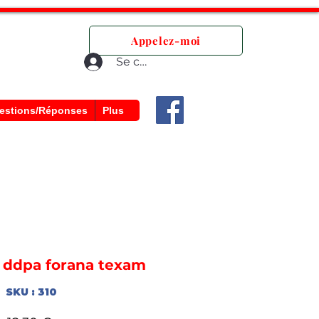
que.
Appelez-moi
Se connecter
estions/Réponses
Plus
 ddpa forana texam
SKU : 310