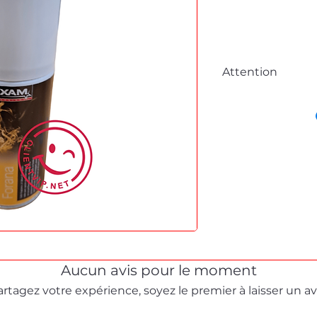
Attention
Cette fiche est à 
commande en lig
Pour tous dépanna
démonstration, me
formulaire de cont
Stéphane texam vot
dépannage produit 
Aucun avis pour le moment
artagez votre expérience, soyez le premier à laisser un avi