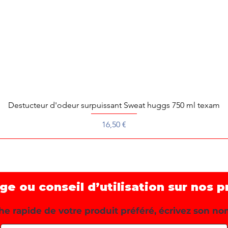
Destucteur d'odeur surpuissant Sweat huggs 750 ml texam
Aperçu rapide
Prix
16,50 €
 ou conseil d’utilisation sur nos p
e rapide de votre produit préféré, écrivez son no