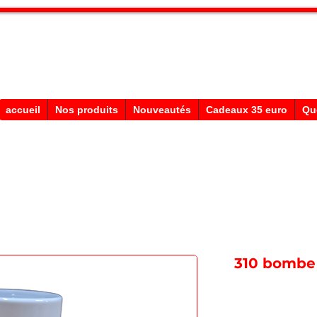
Stephane Texam, conseiller en Belgi
Démonstration produits texam
accueil
Nos produits
Nouveautés
Cadeaux 35 euro
Qu
310 bombe