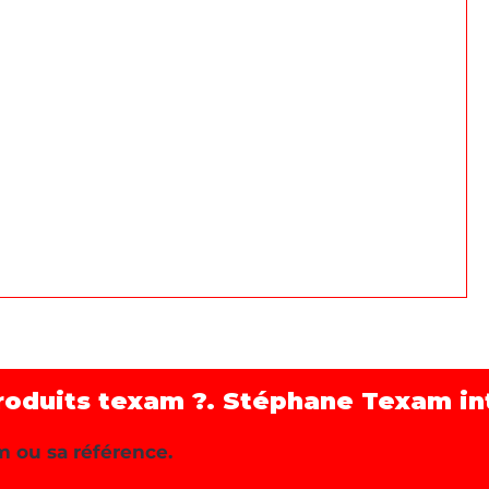
roduits texam ?. Stéphane Texam int
m ou sa référence.