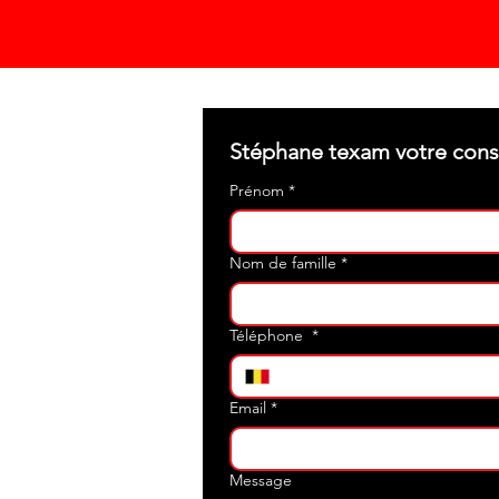
Prénom
*
Nom de famille
*
Téléphone
*
Email
*
Message