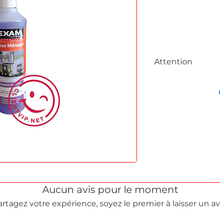
Attention
Cette fiche est à 
commande en lig
Pour tous dépanna
démonstration, me
formulaire de cont
Stéphane texam vot
dépannage produit 
Aucun avis pour le moment
artagez votre expérience, soyez le premier à laisser un avi