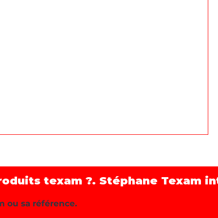
roduits texam ?. Stéphane Texam int
m ou sa référence.