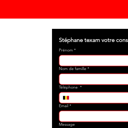
Prénom
*
Nom de famille
*
Téléphone
*
Email
*
Message