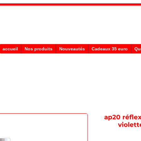
Stephane Texam, conseiller en Belgi
Démonstration produits texam
accueil
Nos produits
Nouveautés
Cadeaux 35 euro
Qu
ap20 réfl
violet