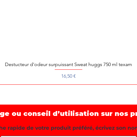
Destucteur d'odeur surpuissant Sweat huggs 750 ml texam
Aperçu rapide
Prix
16,50 €
 ou conseil d’utilisation sur nos p
e rapide de votre produit préféré, écrivez son no