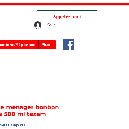
que.
Appelez-moi
Se connecter
estions/Réponses
Plus
exe ménager bonbon
te 500 ml texam
SKU : ap20