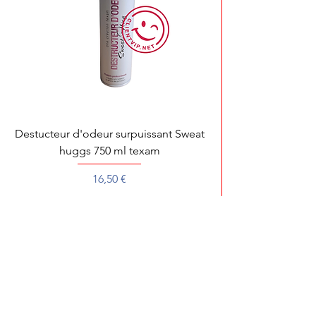
Destucteur d'odeur surpuissant Sweat
huggs 750 ml texam
Prix
16,50 €
Pour toute démonstration, dépannage ou 
Pour une recherche rapide de votre produit préféré, écrivez
son nom ou sa référence.