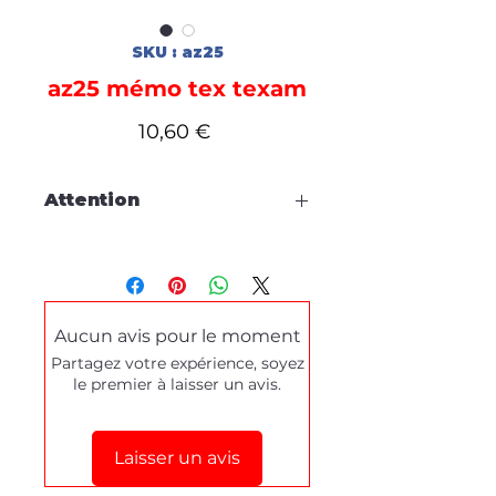
SKU : az25
az25 mémo tex texam
Prix
10,60 €
Attention
Cette fiche est à titre
d'information, aucune
commande en ligne.
Aucun avis pour le moment
Pour tous dépannages produits
Partagez votre expérience, soyez
ou demande de démonstration,
le premier à laisser un avis.
merci de prendre contact
via le
formulaire de contact
en bas de
cette page.
Laisser un avis
Stéphane texam votre conseiller