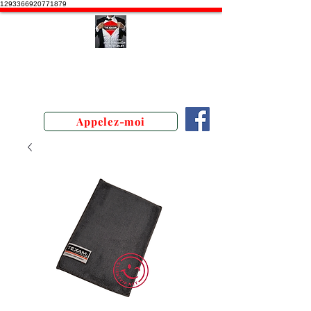
1293366920771879
Stephane Texam, conseiller en
Belgique. Démonstration produits
texam
Appelez-moi