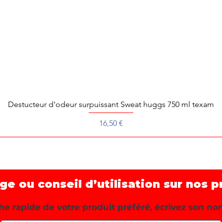
Destucteur d'odeur surpuissant Sweat huggs 750 ml texam
Aperçu rapide
Prix
16,50 €
 ou conseil d’utilisation sur nos p
e rapide de votre produit préféré, écrivez son no