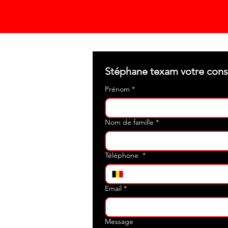
Prénom
*
Nom de famille
*
Téléphone
*
Email
*
Message