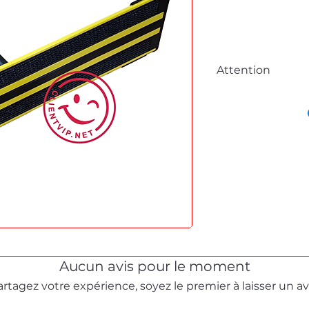
Attention
Cette fiche est à 
commande en lig
Pour tous dépanna
démonstration, me
formulaire de cont
Stéphane texam vot
dépannage produit 
Aucun avis pour le moment
artagez votre expérience, soyez le premier à laisser un avi