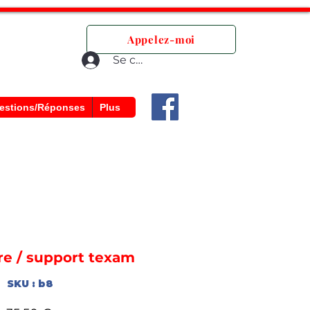
que.
Appelez-moi
Se connecter
estions/Réponses
Plus
e / support texam
SKU : b8