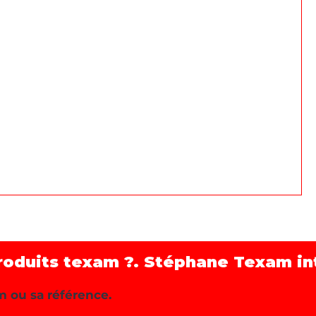
roduits texam ?. Stéphane Texam int
m ou sa référence.