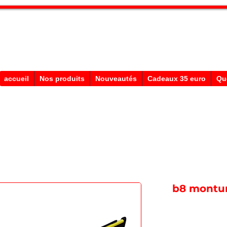
Stephane Texam, conseiller en Belgi
Démonstration produits texam
accueil
Nos produits
Nouveautés
Cadeaux 35 euro
Qu
b8 montur