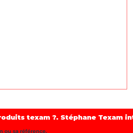
roduits texam ?. Stéphane Texam int
m ou sa référence.