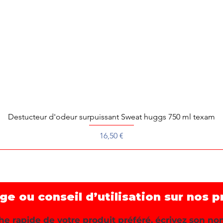
Destucteur d'odeur surpuissant Sweat huggs 750 ml texam
Aperçu rapide
Prix
16,50 €
 ou conseil d’utilisation sur nos p
e rapide de votre produit préféré, écrivez son no