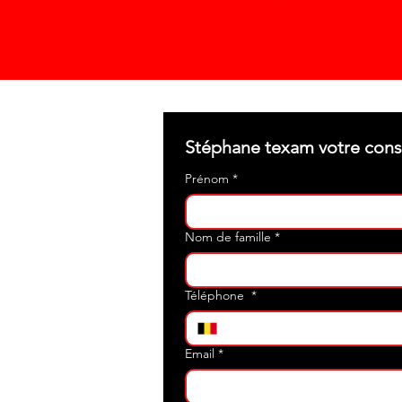
Prénom
*
Nom de famille
*
Téléphone
*
Email
*