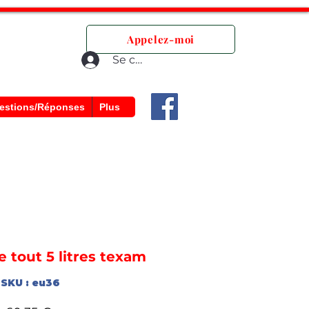
que.
Appelez-moi
Se connecter
estions/Réponses
Plus
e tout 5 litres texam
SKU : eu36