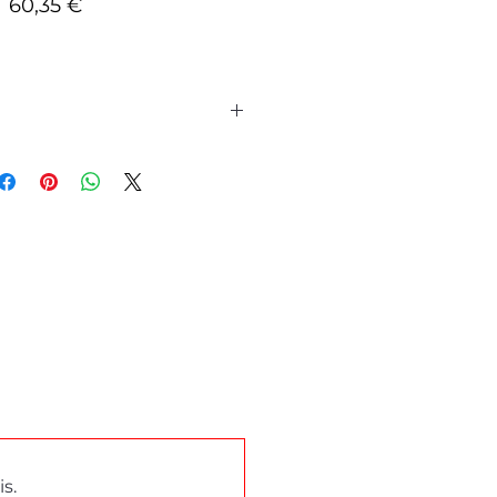
Prix
60,35 €
titre d'information, aucune
ne.
ges produits ou demande de
rci de prendre contact
via le
act
en bas de cette page.
re conseiller texam et
partout en Belgique.
s.