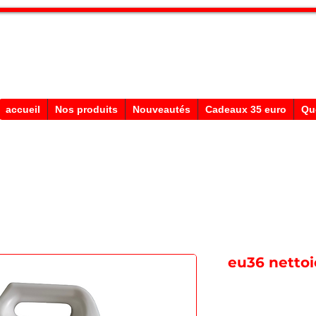
Stephane Texam, conseiller en Belgi
Démonstration produits texam
accueil
Nos produits
Nouveautés
Cadeaux 35 euro
Qu
eu36 nettoi