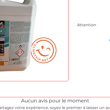
Attention
Cette fiche est à 
commande en lig
Pour tous dépanna
démonstration, me
formulaire de cont
Stéphane texam vot
dépannage produit 
Aucun avis pour le moment
artagez votre expérience, soyez le premier à laisser un avi