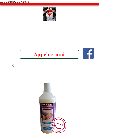
1293366920771879
Stephane Texam, conseiller en
Belgique. Démonstration produits
texam
Appelez-moi