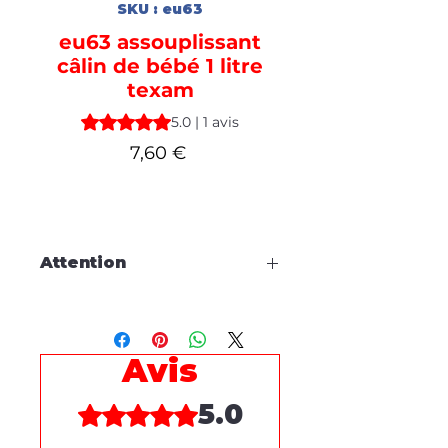
SKU : eu63
eu63 assouplissant
câlin de bébé 1 litre
texam
La note est de 5.0 sur cinq étoiles selon 1 avis
5.0 | 1 avis
Prix
7,60 €
Attention
Cette fiche est à titre
d'information, aucune
commande en ligne.
Avis
Pour tous dépannages produits
5.0
Noté 5 sur 5.
ou demande de démonstration,
merci de prendre contact
via le