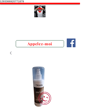
1293366920771879
Stephane Texam, conseiller en
Belgique. Démonstration produits
texam
Appelez-moi