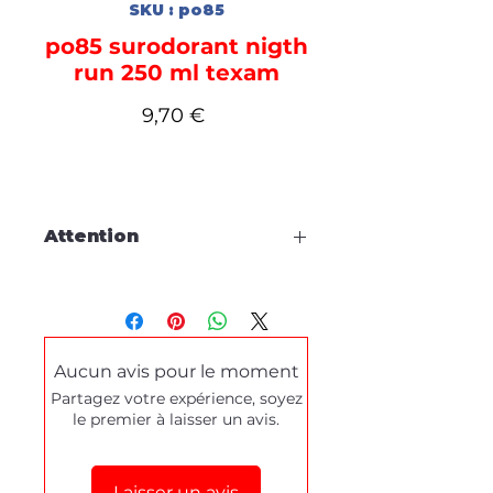
SKU : po85
po85 surodorant nigth
run 250 ml texam
Prix
9,70 €
Attention
Cette fiche est à titre
d'information, aucune
commande en ligne.
Aucun avis pour le moment
Pour tous dépannages produits
Partagez votre expérience, soyez
ou demande de démonstration,
le premier à laisser un avis.
merci de prendre contact
via le
formulaire de contact
en bas de
cette page.
Laisser un avis