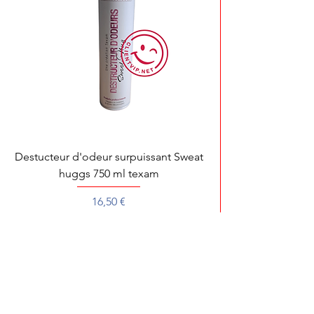
Destucteur d'odeur surpuissant Sweat
huggs 750 ml texam
Prix
16,50 €
Pour toute démonstration, dépannage ou 
Pour une recherche rapide de votre produit préféré, écrivez