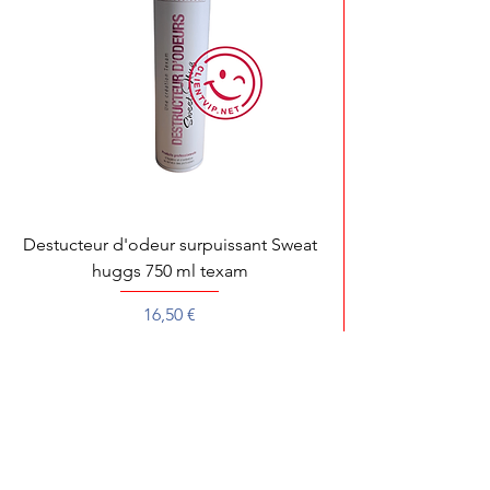
Destucteur d'odeur surpuissant Sweat
huggs 750 ml texam
Prix
16,50 €
Pour toute démonstration, dépannage ou 
Pour une recherche rapide de votre produit préféré, écrivez