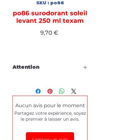
SKU : po86
po86 surodorant soleil
levant 250 ml texam
Prix
9,70 €
Attention
Cette fiche est à titre
d'information, aucune
commande en ligne.
Aucun avis pour le moment
Pour tous dépannages produits
Partagez votre expérience, soyez
ou demande de démonstration,
le premier à laisser un avis.
merci de prendre contact
via le
formulaire de contact
en bas de
cette page.
Laisser un avis