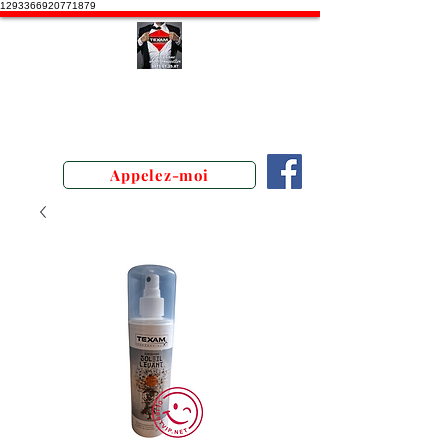
1293366920771879
Stephane Texam, conseiller en
Belgique. Démonstration produits
texam
Appelez-moi