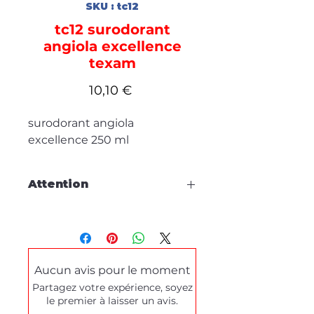
SKU : tc12
tc12 surodorant
angiola excellence
texam
Prix
10,10 €
surodorant angiola
excellence 250 ml
Attention
Cette fiche est à titre
d'information, aucune
commande en ligne.
Aucun avis pour le moment
Pour tous dépannages produits
Partagez votre expérience, soyez
ou demande de démonstration,
le premier à laisser un avis.
merci de prendre contact
via le