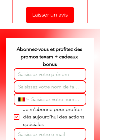
formulaire de contact
en bas de
cette page.
Laisser un avis
Stéphane texam votre conseiller
texam et dépannage produit
partout en Belgique.
Abonnez-vous et profitez des 
promos texam + cadeaux 
bonus
Je m'abonne pour profiter 
dès aujourd'hui des actions 
spéciales