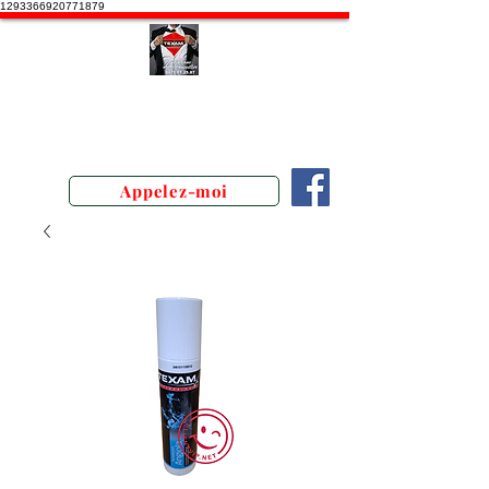
1293366920771879
Stephane Texam, conseiller en
Belgique. Démonstration produits
texam
Appelez-moi