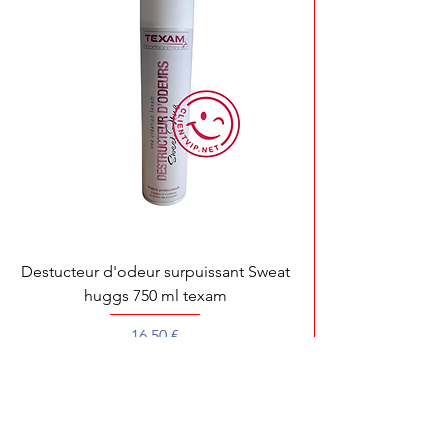
Destucteur d'odeur surpuissant Sweat
huggs 750 ml texam
Prix
16,50 €
Pour toute démonstration, dépannage ou 