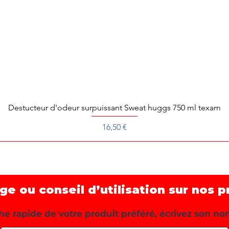
Destucteur d'odeur surpuissant Sweat huggs 750 ml texam
Aperçu rapide
Prix
16,50 €
 ou conseil d’utilisation sur nos p
e rapide de votre produit préféré, écrivez son no