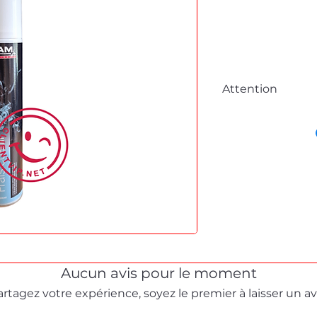
Attention
Cette fiche est à 
commande en lig
Pour tous dépanna
démonstration, me
formulaire de cont
Stéphane texam vot
dépannage produit 
Aucun avis pour le moment
artagez votre expérience, soyez le premier à laisser un avi