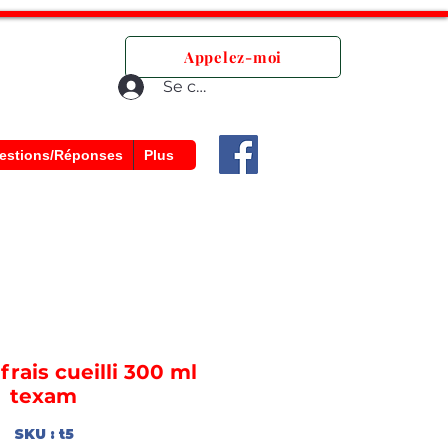
que.
Appelez-moi
Se connecter
estions/Réponses
Plus
frais cueilli 300 ml
texam
SKU : t5