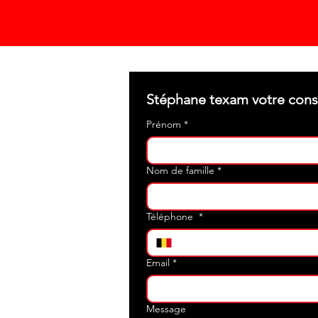
Prénom
*
Nom de famille
*
Téléphone
*
Email
*
Message