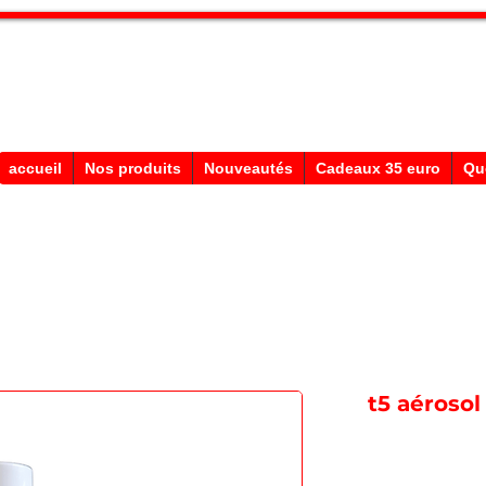
Stephane Texam, conseiller en Belgi
Démonstration produits texam
accueil
Nos produits
Nouveautés
Cadeaux 35 euro
Qu
t5 aérosol 