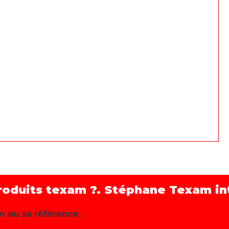
roduits texam ?. Stéphane Texam int
m ou sa référence.