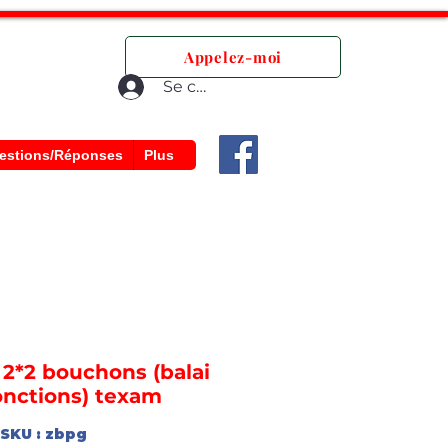
que.
Appelez-moi
Se connecter
estions/Réponses
Plus
 2*2 bouchons (balai
onctions) texam
SKU : zbpg