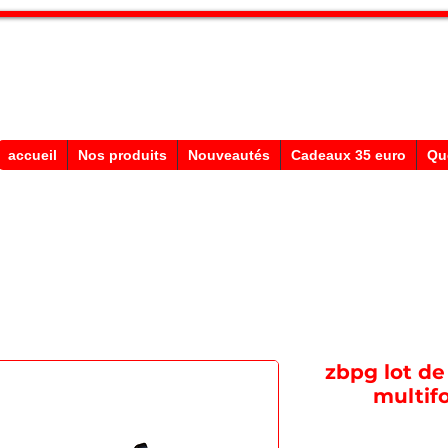
Stephane Texam, conseiller en Belgi
Démonstration produits texam
accueil
Nos produits
Nouveautés
Cadeaux 35 euro
Qu
zbpg lot de
multif