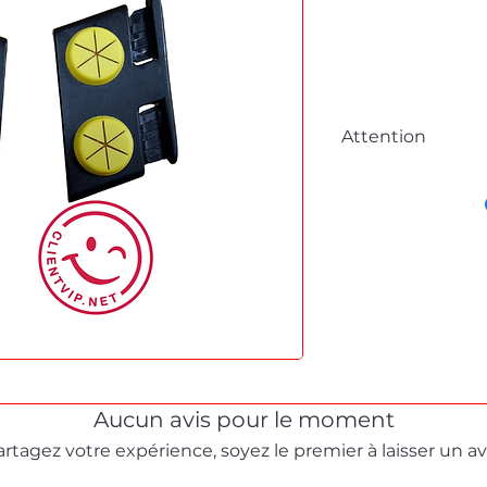
Attention
Cette fiche est à 
commande en lig
Pour tous dépanna
démonstration, me
formulaire de cont
Stéphane texam vot
dépannage produit 
Aucun avis pour le moment
artagez votre expérience, soyez le premier à laisser un avi