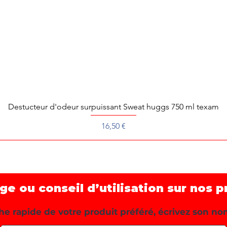
Destucteur d'odeur surpuissant Sweat huggs 750 ml texam
Aperçu rapide
Prix
16,50 €
 ou conseil d’utilisation sur nos p
e rapide de votre produit préféré, écrivez son no