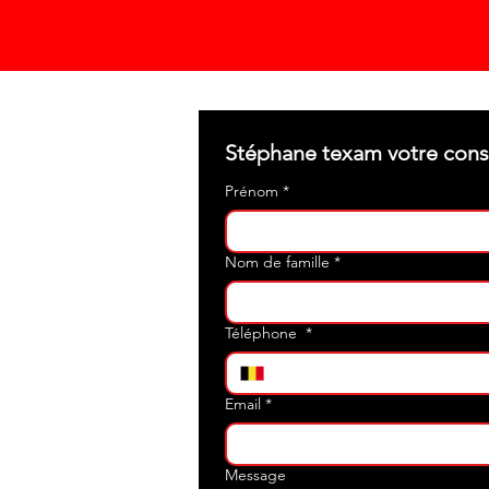
Prénom
*
Nom de famille
*
Téléphone
*
Email
*
Message