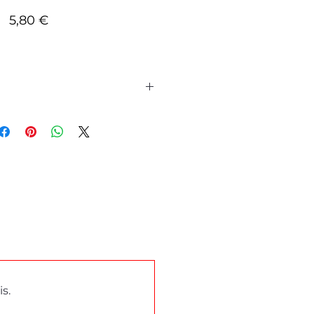
Prix
5,80 €
titre d'information, aucune
ne.
ges produits ou demande de
rci de prendre contact
via le
act
en bas de cette page.
re conseiller texam et
partout en Belgique.
s.