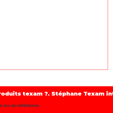
roduits texam ?. Stéphane Texam int
m ou sa référence.