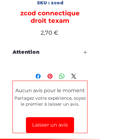
SKU : zcod
zcod connectique
droit texam
Prix
2,70 €
Attention
Cette fiche est à titre
d'information, aucune
commande en ligne.
Aucun avis pour le moment
Pour tous dépannages produits
Partagez votre expérience, soyez
ou demande de démonstration,
le premier à laisser un avis.
merci de prendre contact
via le
formulaire de contact
en bas de
cette page.
Laisser un avis
Stéphane texam votre conseiller
texam et dépannage produit