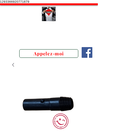
1293366920771879
Stephane Texam, conseiller en
Belgique. Démonstration produits
texam
Appelez-moi