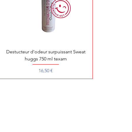
Destucteur d'odeur surpuissant Sweat
huggs 750 ml texam
Prix
16,50 €
Pour toute démonstration, dépannage ou 
Pour une recherche rapide de votre produit préféré, écrivez
son nom ou sa référence.